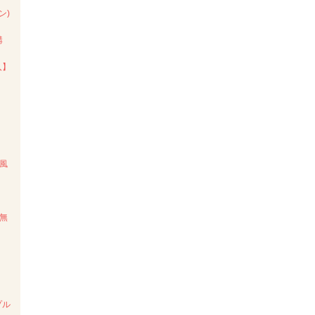
ン)
購
入】
風
無
プル