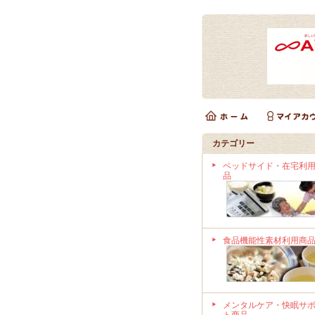
カテゴリー
ベッドサイド・在宅利
品
食品機能性素材利用商
メンタルケア・快眠サ