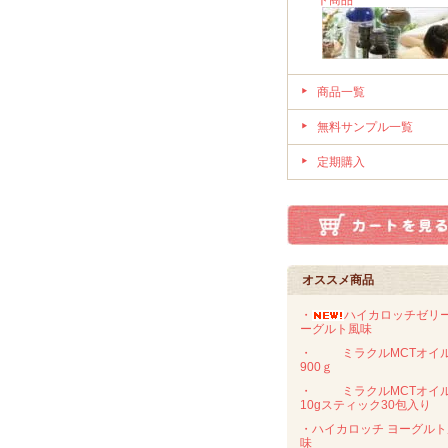
ト商品
商品一覧
無料サンプル一覧
定期購入
オススメ商品
・
ハイカロッチゼリ
ーグルト風味
・
ミラクルMCTオ
900ｇ
・
ミラクルMCTオ
10gスティック30包入り
・ハイカロッチ ヨーグルト
味