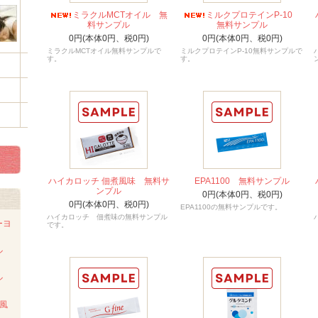
ミラクルMCTオイル 無
ミルクプロテインP-10
料サンプル
無料サンプル
0円(本体0円、税0円)
0円(本体0円、税0円)
ミラクルMCTオイル無料サンプルで
ミルクプロテインP-10無料サンプルで
す。
す。
ハイカロッチ 佃煮風味 無料サ
EPA1100 無料サンプル
ンプル
0円(本体0円、税0円)
0円(本体0円、税0円)
EPA1100の無料サンプルです。
ハイカロッチ 佃煮味の無料サンプル
ーヨ
です。
イル
イル
風