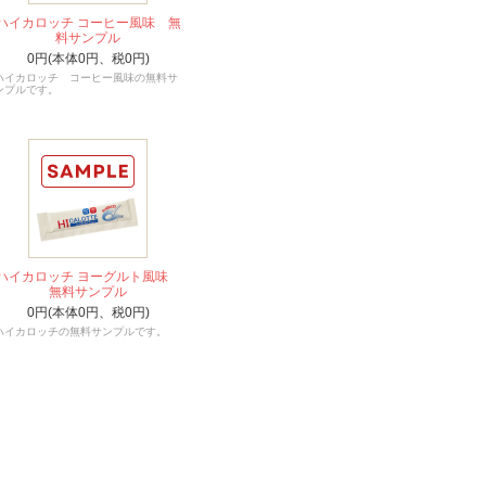
ハイカロッチ コーヒー風味 無
料サンプル
0円(本体0円、税0円)
ハイカロッチ コーヒー風味の無料サ
ンプルです。
ハイカロッチ ヨーグルト風味
無料サンプル
0円(本体0円、税0円)
ハイカロッチの無料サンプルです。